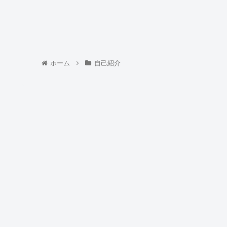
ホーム
自己紹介